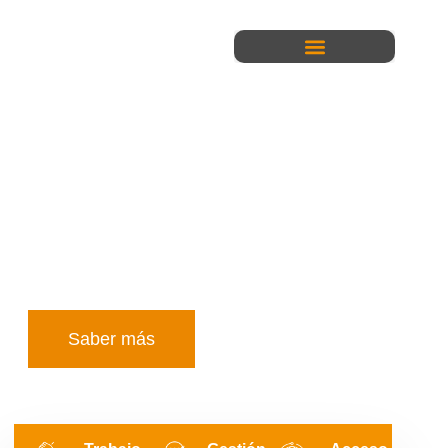
BIENVENIDO A
Consortia S.A.S
Desde 2012, impulsamos la colaboración
estratégica a través de proyectos consorciados
que generan impacto y valor sostenible.
Conectamos talento y experiencia para transformar
la educación y promover la ciencia.
Saber más