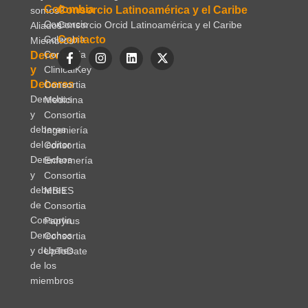
Colombia
Consorcio Latinoamérica y el Caribe
somos?
Consorcio
Consorcio Orcid Latinoamérica y el Caribe
Aliados
Colombia
Contacto
Miembros
Consortia
Derechos
y
ClinicalKey
Deberes
Consortia
Derechos
Medicina
y
Consortia
deberes
Ingeniería
del editor
Consortia
Derechos
Enfermería
y
Consortia
deberes
MBIES
de
Consortia
Consortia
Papyrus
Derechos
Consortia
y deberes
UpToDate
de los
miembros